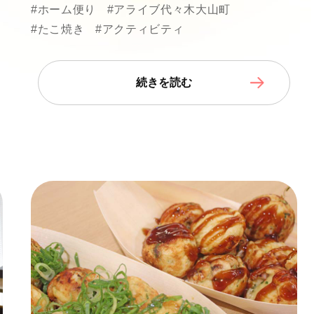
#ホーム便り
#アライブ代々木大山町
#たこ焼き
#アクティビティ
続きを読む