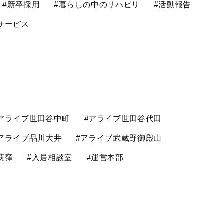
#新卒採用
#暮らしの中のリハビリ
#活動報告
サービス
アライブ世田谷中町
#アライブ世田谷代田
アライブ品川大井
#アライブ武蔵野御殿山
荻窪
#入居相談室
#運営本部