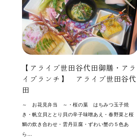
【アライブ世田谷代田御膳・アラ
イブランチ】 アライブ世田谷代
田
～ お花見弁当 ～・桜の葉 はちみつ玉子焼
き・帆立貝ととり貝の辛子味噌あえ・春野菜と桜
鯛の炊き合わせ・雲丹豆腐・ずわい蟹の５色あ
ら…