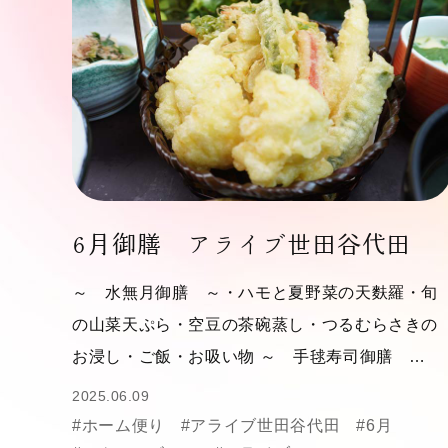
6月御膳 アライブ世田谷代田
～ 水無月御膳 ～・ハモと夏野菜の天麩羅・旬
の山菜天ぷら・空豆の茶碗蒸し・つるむらさきの
お浸し・ご飯・お吸い物 ～ 手毬寿司御膳 …
2025.06.09
#ホーム便り
#アライブ世田谷代田
#6月