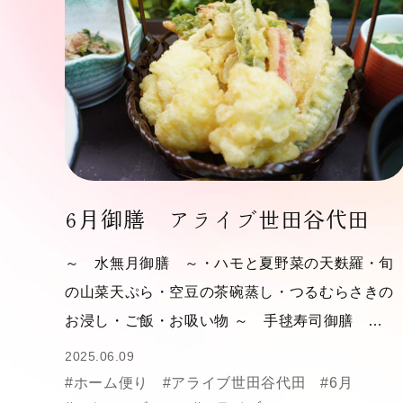
6月御膳 アライブ世田谷代田
～ 水無月御膳 ～・ハモと夏野菜の天麩羅・旬
の山菜天ぷら・空豆の茶碗蒸し・つるむらさきの
お浸し・ご飯・お吸い物 ～ 手毬寿司御膳 …
2025.06.09
#ホーム便り
#アライブ世田谷代田
#6月