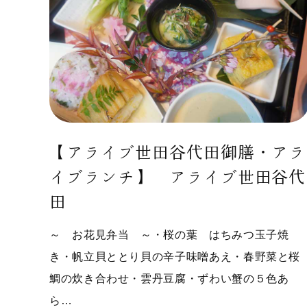
【アライブ世田谷代田御膳・アラ
イブランチ】 アライブ世田谷代
田
～ お花見弁当 ～・桜の葉 はちみつ玉子焼
き・帆立貝ととり貝の辛子味噌あえ・春野菜と桜
鯛の炊き合わせ・雲丹豆腐・ずわい蟹の５色あ
ら…