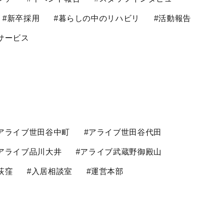
#新卒採用
#暮らしの中のリハビリ
#活動報告
サービス
アライブ世田谷中町
#アライブ世田谷代田
アライブ品川大井
#アライブ武蔵野御殿山
荻窪
#入居相談室
#運営本部