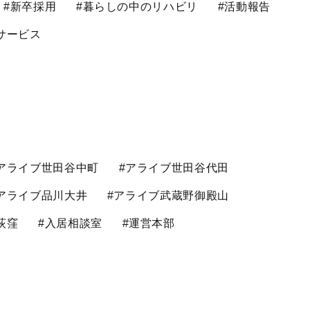
#新卒採用
#暮らしの中のリハビリ
#活動報告
サービス
アライブ世田谷中町
#アライブ世田谷代田
アライブ品川大井
#アライブ武蔵野御殿山
荻窪
#入居相談室
#運営本部