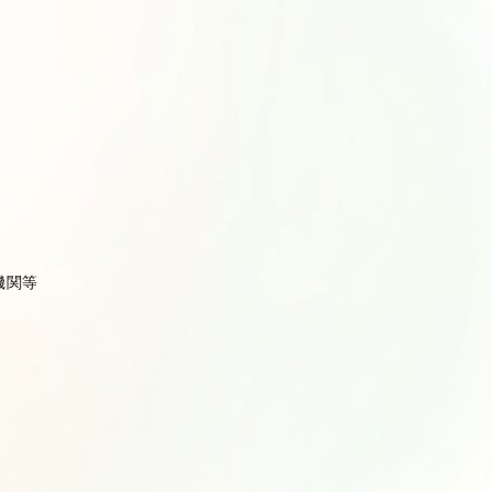
機関等
。