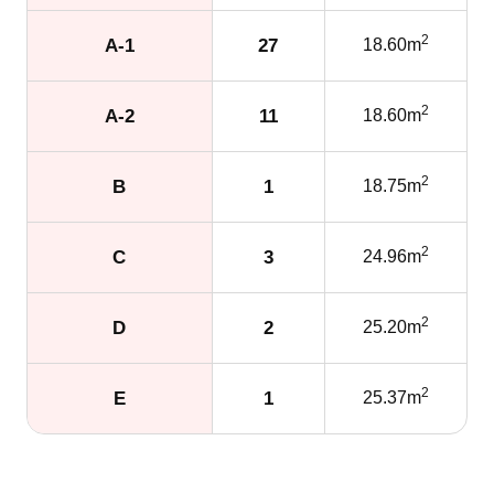
2
A-1
27
18.60m
2
A-2
11
18.60m
2
B
1
18.75m
2
C
3
24.96m
2
D
2
25.20m
2
E
1
25.37m