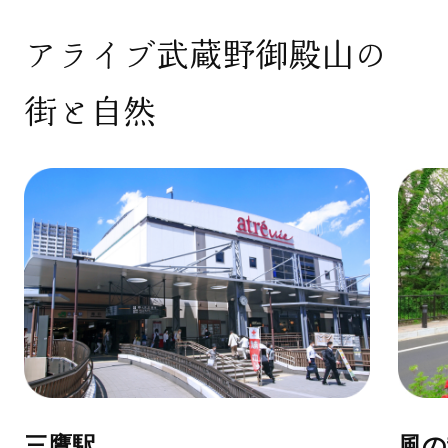
アライブ武蔵野御殿山の
街と自然
風の散歩道
三鷹