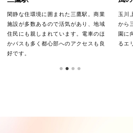
玉川上水の南側の遊歩道。三鷹駅南口
演劇
から三鷹の森ジブリ美術館や井の頭公
体験
園に向かう人などが多く、自然あふれ
作、
るエリアです。
近隣
る禅