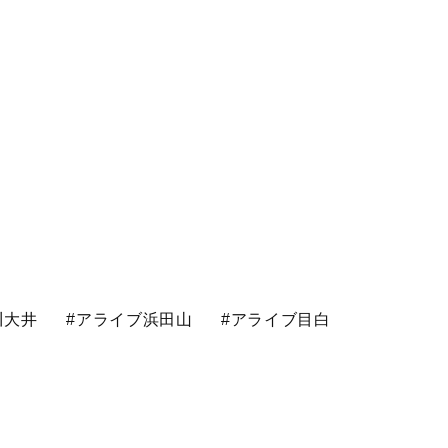
川大井
#アライブ浜田山
#アライブ目白