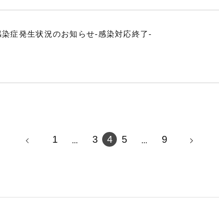
染症発生状況のお知らせ-感染対応終了-
1
3
4
5
9
...
...