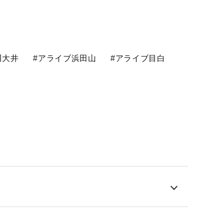
川大井
#アライブ浜田山
#アライブ目白