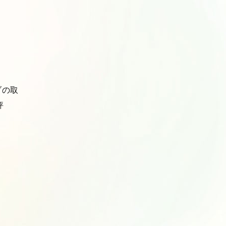
ブの取
評