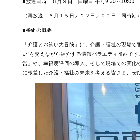
■放送日時：６月８日 日曜日 午前9:30～10:00
（再放送：６月１５日／２２日／２９日 同時刻
■番組の概要
「介護とお笑い大冒険」は、介護・福祉の現場で
い”を交えながら紹介する情報バラエティ番組で
営」や、幸福度評価の導入、そして現場での変化
に根差した介護・福祉の未来を考える皆さま、ぜ