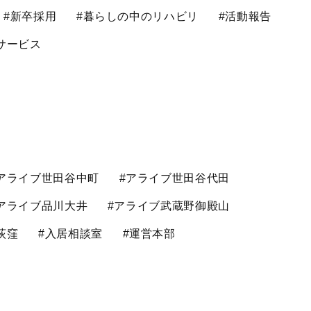
#新卒採用
#暮らしの中のリハビリ
#活動報告
サービス
アライブ世田谷中町
#アライブ世田谷代田
アライブ品川大井
#アライブ武蔵野御殿山
荻窪
#入居相談室
#運営本部