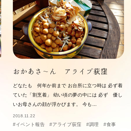
おかあさ～ん アライブ荻窪
どなたも 何年か前まで お台所に立つ時は 必ず着
ていた「割烹着」 幼い頃の夢の中には 必ず 優し
いお母さんの顔が浮かびます。 今も…
2018.11.22
#イベント報告
#アライブ荻窪
#調理
#食事