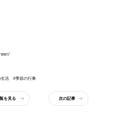
reer/
の生活
#季節の行事
覧
を見る
次の記事