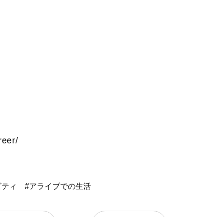
reer/
ビティ
#アライブでの生活