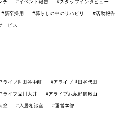
ンチ
#イベント報告
#スタッフインタビュー
#新卒採用
#暮らしの中のリハビリ
#活動報告
サービス
アライブ世田谷中町
#アライブ世田谷代田
アライブ品川大井
#アライブ武蔵野御殿山
荻窪
#入居相談室
#運営本部