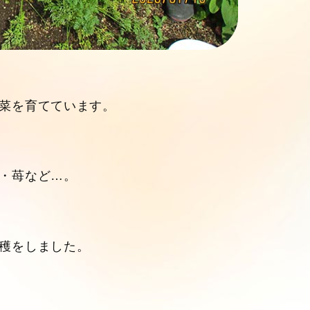
菜を育てています。
・苺など…。
穫をしました。