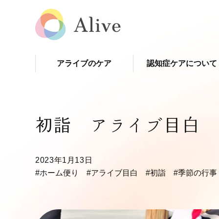
アライブのケア
認知症ケアについて
初詣 アライブ目白
2023年1月13日
#ホーム便り
#アライブ目白
#初詣
#季節の行事