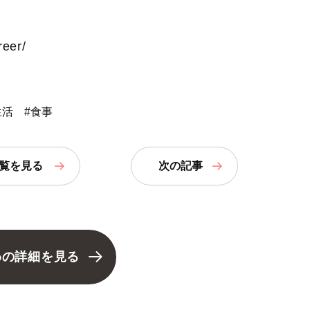
reer/
生活
#食事
覧
を見る
次の記事
わの詳細を見る