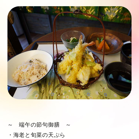
～ 端午の節句御膳 ～
・海老と旬菜の天ぷら