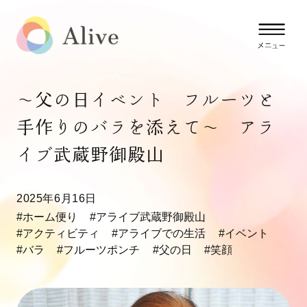
～父の日イベント フルーツと
手作りのバラを添えて～ アラ
イブ武蔵野御殿山
2025年6月16日
#ホーム便り
#アライブ武蔵野御殿山
#アクティビティ
#アライブでの生活
#イベント
#バラ
#フルーツポンチ
#父の日
#笑顔