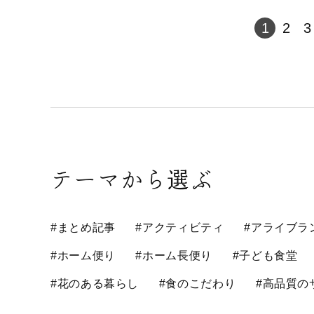
1
2
3
テーマから選ぶ
#まとめ記事
#アクティビティ
#アライブラ
#ホーム便り
#ホーム長便り
#子ども食堂
#花のある暮らし
#食のこだわり
#高品質の